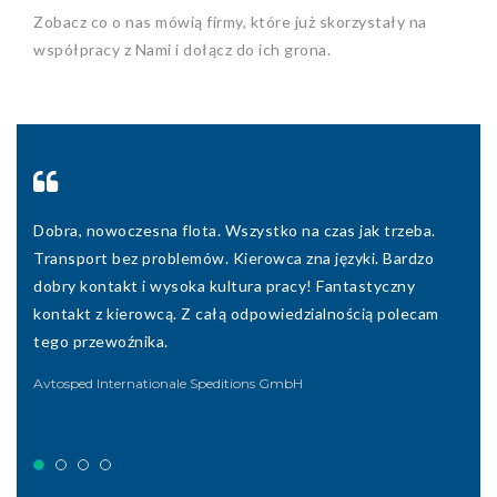
Zobacz co o nas mówią firmy, które już skorzystały na
współpracy z Nami i dołącz do ich grona.
Dobra, nowoczesna flota. Wszystko na czas jak trzeba.
Profesjonalna firma. Wszystko zgodne ze zleceniem.
Bard
Transport bez problemów. Kierowca zna języki. Bardzo
Wyjątkowo szyba i kompleksowa współpraca zwłaszcza w
Wszy
dobry kontakt i wysoka kultura pracy! Fantastyczny
zakresie płatności.
stro
kontakt z kierowcą. Z całą odpowiedzialnością polecam
prof
C.H. Robinson Polska S.A.
tego przewoźnika.
North
Avtosped Internationale Speditions GmbH